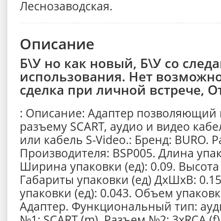
Леснозаводская.
Описание
Б\У но как новый, Б\У со след
использования. Нет возможно
сделка при личной встрече, О
: Описание: Адаптер позволяющий
разъему SCART, аудио и видео каб
или кабель S-Video.: Бренд: BURO. 
Производителя: BSP005. Длина упако
Ширина упаковки (ед): 0.09. Высота 
Габариты упаковки (ед) ДхШхВ: 0.15
упаковки (ед): 0.043. Объем упаковки
Адаптер. Функциональный тип: ауд
№1: SCART (m). Разъем №2: 3хRCA (f)