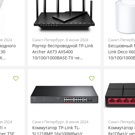
ня 2024
Санкт-Петербург, 8 июня 2024
Санкт-Петербу
водного
Роутер беспроводной TP-Link
Бесшовный M
E30
Archer AX73 AX5400
Link Deco X60
...
10/100/1000BASE-TX че...
10/100/1000B
ня 2024
Санкт-Петербург, 8 июня 2024
Санкт-Петербу
i +
Коммутатор TP-Link TL-
Коммутатор 
her T5E
SL1218MP 16x100Мбит/с
8x1Гбит/с н