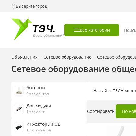
Выберите город
Все категории
Объявления
Сетевое оборудование
Cетевое оборудов
—
—
Cетевое оборудование обще
Антенны
На сайте TECH можн
9 элементов
Доп.модули
Сортировать:
По но
1 элемент
Инжекторы POE
15 элементов