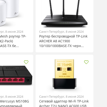
рг, 8 июня 2024
Санкт-Петербург, 8 июня 2024
esh роутер TP-
Роутер беспроводной TP-Link
(2-Pack)
ARCHER A8 AC1900
ASE-TX бе...
10/100/1000BASE-TX черн...
рг, 8 июня 2024
Санкт-Петербург, 8 июня 2024
Mercusys MS108G
Сетевой адаптер Wi-Fi TP-Link
еуправляемый
Archer T2U NANO AC600 USB