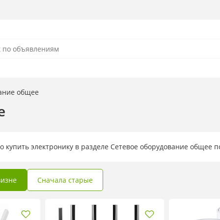
ание общее
е
о купить электронику в разделе Cетевое оборудование общее 
визне
Сначала старые