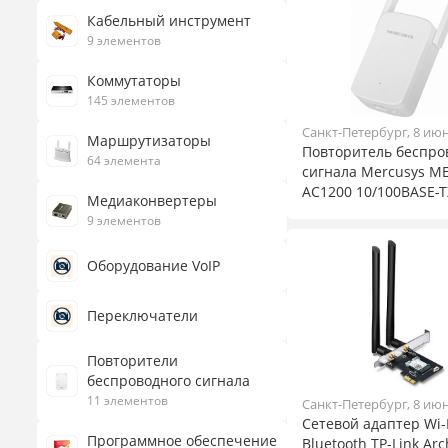
Кабельный инструмент
9 элементов
Коммутаторы
145 элементов
Санкт-Петербург, 8 ию
Маршрутизаторы
Повторитель беспро
64 элемента
сигнала Mercusys M
AC1200 10/100BASE-TX
Медиаконвертеры
9 элементов
Оборудование VoIP
Переключатели
Повторители
беспроводного сигнала
11 элементов
Санкт-Петербург, 8 ию
Сетевой адаптер Wi-F
Программное обеспечение
Bluetooth TP-Link Arc