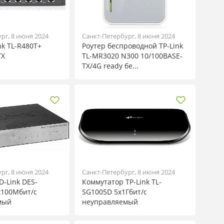
рг, 8 июня 2024
Санкт-Петербург, 8 июня 2024
nk TL-R480T+
Роутер беспроводной TP-Link
TX
TL-MR3020 N300 10/100BASE-
TX/4G ready бе...
рг, 8 июня 2024
Санкт-Петербург, 8 июня 2024
D-Link DES-
Коммутатор TP-Link TL-
x100Мбит/с
SG1005D 5x1Гбит/с
мый
неуправляемый