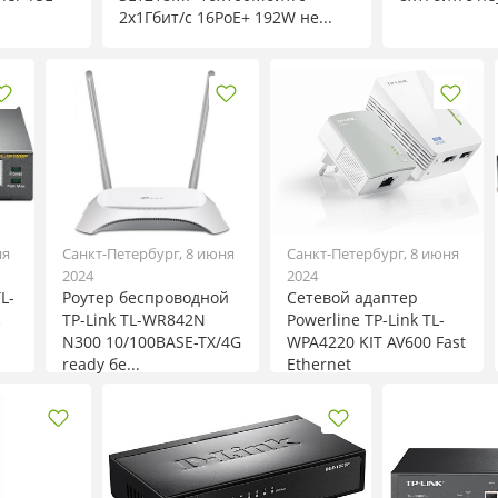
2x1Гбит/с 16PoE+ 192W не...
ня
Санкт-Петербург, 8 июня
Санкт-Петербург, 8 июня
2024
2024
L-
Роутер беспроводной
Сетевой адаптер
с
TP-Link TL-WR842N
Powerline TP-Link TL-
N300 10/100BASE-TX/4G
WPA4220 KIT AV600 Fast
ready бе...
Ethernet