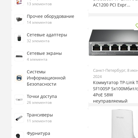
13 элементов
AC1200 PCI Expr...
Прочее оборудование
14 элементов
Сетевые адаптеры
32 элемента
Сетевые экраны
4 элемента
Санкт-Петербург, 8 ию
Системы
2024
Информационной
Коммутатор TP-Link T
Безопасности
SF1005P 5x100Мбит/
4PoE 58W
Точки доступа
неуправляемый
26 элементов
Трансиверы
11 элементов
Фурнитура