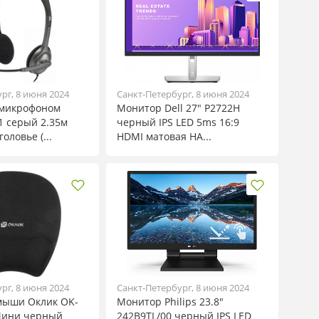
рг, 8 июня 2024
Санкт-Петербург, 8 июня 2024
 микрофоном
Монитор Dell 27" P2722H
1 серый 2.35м
черный IPS LED 5ms 16:9
оловье (...
HDMI матовая HA...
рг, 8 июня 2024
Санкт-Петербург, 8 июня 2024
мыши Оклик OK-
Монитор Philips 23.8"
Мини черный
242B9TL/00 черный IPS LED