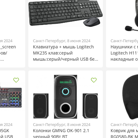
ня 2024
Санкт-Петербург, 8 июня 2024
Санкт-Петербу
l_screen
Клавиатура + мышь Logitech
Наушники с
ов/
MK235 клав:серый
Logitech H11
..
мышь:серый/черный USB бе...
накладные ог
ня 2024
Санкт-Петербург, 8 июня 2024
Санкт-Петербу
05GK
Колонки GMNG OK-901 2.1
Коврик для 
ый USB
черный 90Вт BT
RG0580-BK 