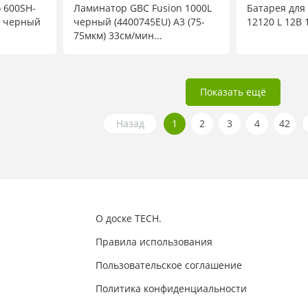
 600SH-
Ламинатор GBC Fusion 1000L
Батарея для
к) черный
черный (4400745EU) A3 (75-
12120 L 12В 
75мкм) 33см/мин...
Показать ещё
Назад
1
2
3
4
42
О доске TECH.
Правила использования
Пользовательское соглашение
Политика конфиденциальности