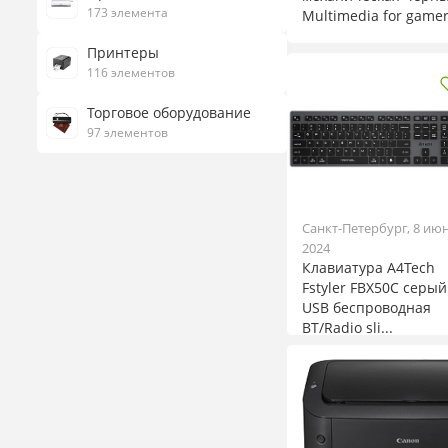
173 элемента
Multimedia for gamer 
Принтеры
116 элементов
Торговое оборудование
97 элементов
Санкт-Петербург, 8 ию
2024
Клавиатура A4Tech
Fstyler FBX50C серый
USB беспроводная
BT/Radio sli...