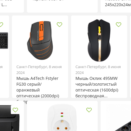
L...
245x220x24
ня
Санкт-Петербург, 8 июня
Санкт-Петербург, 8 июня
2024
2024
Мышь A4Tech Fstyler
Мышь Оклик 495MW
FG30 серый/
черный/золотистый
оранжевый
оптическая (1600dpi)
оптическая (2000dpi)
беспроводная...
беспро...