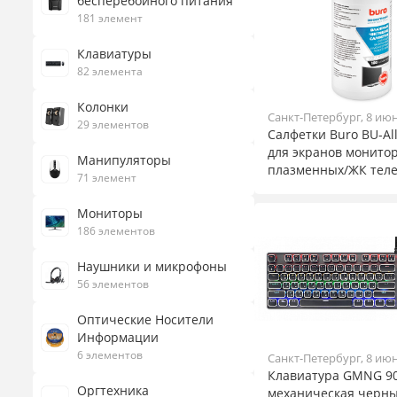
бесперебойного питания
181 элемент
Клавиатуры
82 элемента
Колонки
Санкт-Петербург, 8 ию
29 элементов
Салфетки Buro BU-Al
для экранов монитор
Манипуляторы
плазменных/ЖК теле.
71 элемент
Мониторы
186 элементов
Наушники и микрофоны
56 элементов
Оптические Носители
Информации
6 элементов
Санкт-Петербург, 8 ию
Клавиатура GMNG 9
Оргтехника
механическая черн