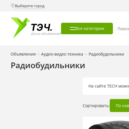
Выберите город
Все категории
Объявления
Аудио-видео техника
Радиобудильники
—
—
Радиобудильники
На сайте TECH можн
Сортировать:
По но