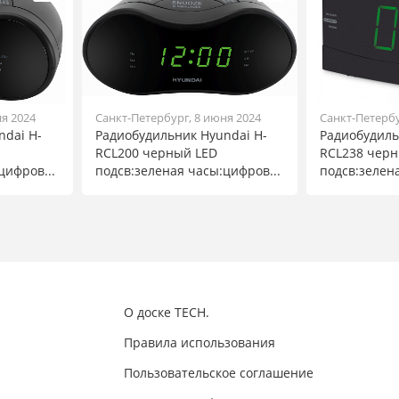
ня 2024
Санкт-Петербург, 8 июня 2024
Санкт-Петербу
ndai H-
Радиобудильник Hyundai H-
Радиобудиль
RCL200 черный LED
RCL238 чер
цифров...
подсв:зеленая часы:цифров...
подсв:зелен
О доске TECH.
Правила использования
Пользовательское соглашение