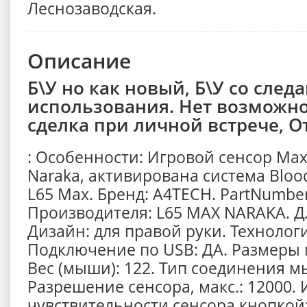
Леснозаводская.
Описание
Б\У но как новый, Б\У со след
использования. Нет возможно
сделка при личной встрече, О
: Особенности: Игровой сенсор Max
Naraka, активирована система Blood
L65 Max. Бренд: A4TECH. PartNumbe
Производителя: L65 MAX NARAKA. Дл
Дизайн: для правой руки. Технологи
Подключение по USB: ДА. Размеры
Вес (мыши): 122. Тип соединения м
Разрешение сенсора, макс.: 12000.
чувствительности сенсора кнопкой: