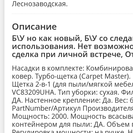
Леснозаводская.
Описание
Б\У но как новый, Б\У со след
использования. Нет возможно
сделка при личной встрече, О
Насадки в комплекте: Комбинирова
ковер. Турбо-щетка (Carpet Master)
Щетка 2-в-1 (для пыли/мягкой мебел
VC83209UHA. Тип уборки: сухая. Фи
ДА. Настенное крепление: Да. Вес: 6
PartNumber/Артикул Производител
Мощность: 2000. Мощность всасыван
контейнером для пыли: ДА. Объем 
Регулировка мощности: на ручке. Н