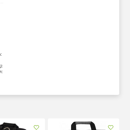
:
):
л: