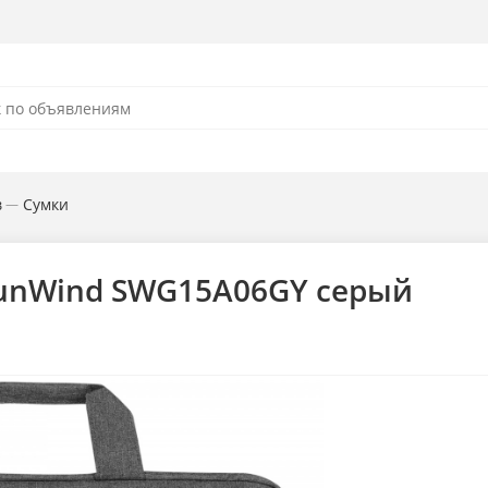
в
Сумки
—
 SunWind SWG15A06GY серый