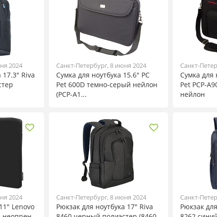
ня 2024
Санкт-Петербург, 8 июня 2024
Санкт-Петер
 17.3" Riva
Сумка для ноутбука 15.6" PC
Сумка для 
стер
Pet 600D темно-серый нейлон
Pet PCP-A
(PCP-A1...
нейлон
ня 2024
Санкт-Петербург, 8 июня 2024
Санкт-Петер
11" Lenovo
Рюкзак для ноутбука 17" Riva
Рюкзак для
й неопрен
8460 черный полиэстер (8460
8262 сини