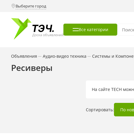
Выберите город
Все категории
Объявления
Аудио-видео техника
Системы и Компонен
—
—
Ресиверы
На сайте TECH можн
Сортировать:
По но