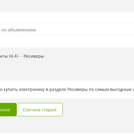
ты Hi-Fi
Ресиверы
—
о купить электронику в разделе Ресиверы по самым выгодным
визне
Сначала старые